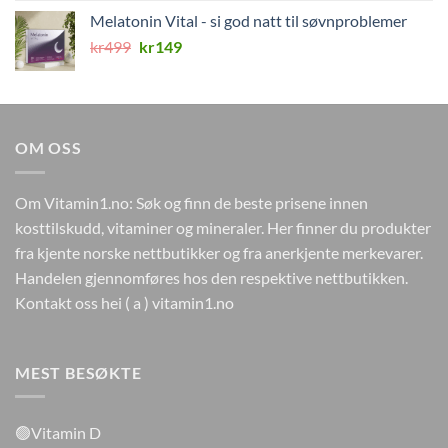
var:
er:
Melatonin Vital - si god natt til søvnproblemer
kr499.
kr149.
Opprinnelig
Nåværende
kr
499
kr
149
pris
pris
var:
er:
kr499.
kr149.
OM OSS
Om Vitamin1.no: Søk og finn de beste prisene innen
kosttilskudd, vitaminer og mineraler. Her finner du produkter
fra kjente norske nettbutikker og fra anerkjente merkevarer.
Handelen gjennomføres hos den respektive nettbutikken.
Kontakt oss hei ( a ) vitamin1.no
MEST BESØKTE
🟢Vitamin D