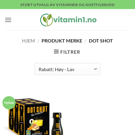
Skip
STORT UTVALG AV VITAMINER OG KOSTTILSKUDD
to
content
HJEM
/
PRODUKT MERKE
/
DOT SHOT
FILTRER