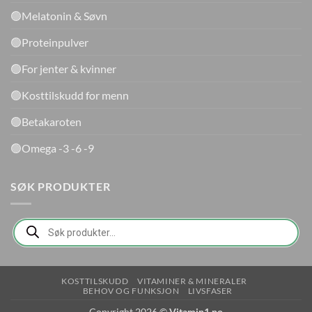
🟢Melatonin & Søvn
🟢Proteinpulver
🟢For jenter & kvinner
🟢Kosttilskudd for menn
🟢Betakaroten
🟢Omega -3 -6 -9
SØK PRODUKTER
Products
search
KOSTTILSKUDD
VITAMINER & MINERALER
BEHOV OG FUNKSJON
LIVSFASER
Copyright 2026 ©
Vitamin1.no