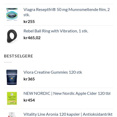
Viagra Reseptfri® 50 mg Munnsmeltende film, 2
stk.
kr
255
Rebel Ball Ring with Vibration, 1 stk.
kr
465,02
BESTSELGERE
Viora Creatine Gummies 120 stk
kr
365
NEW NORDIC | New Nordic Apple Cider 120 tbl
kr
454
Vitality Line Aronia 120 kapsler | Antioksidantrikt