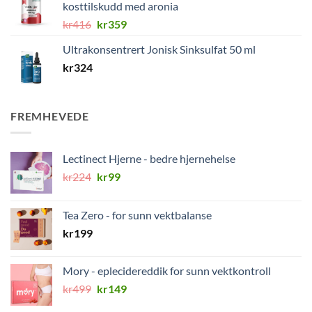
kosttilskudd med aronia
Opprinnelig
Nåværende
kr
416
kr
359
pris
pris
Ultrakonsentrert Jonisk Sinksulfat 50 ml
var:
er:
kr
324
kr416.
kr359.
FREMHEVEDE
Lectinect Hjerne - bedre hjernehelse
Opprinnelig
Nåværende
kr
224
kr
99
pris
pris
var:
er:
Tea Zero - for sunn vektbalanse
kr224.
kr99.
kr
199
Mory - eplecidereddik for sunn vektkontroll
Opprinnelig
Nåværende
kr
499
kr
149
pris
pris