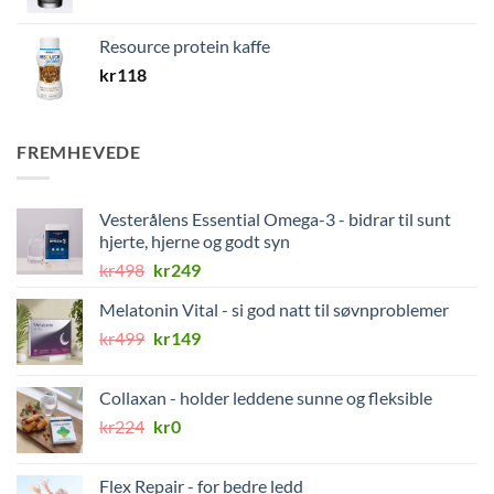
Resource protein kaffe
kr
118
FREMHEVEDE
Vesterålens Essential Omega-3 - bidrar til sunt
hjerte, hjerne og godt syn
Opprinnelig
Nåværende
kr
498
kr
249
pris
pris
Melatonin Vital - si god natt til søvnproblemer
var:
er:
Opprinnelig
Nåværende
kr
499
kr498.
kr
149
kr249.
pris
pris
var:
er:
Collaxan - holder leddene sunne og fleksible
kr499.
kr149.
Opprinnelig
Nåværende
kr
224
kr
0
pris
pris
var:
er:
Flex Repair - for bedre ledd