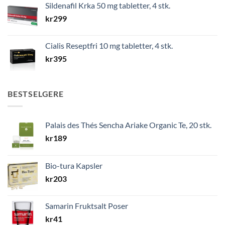
Sildenafil Krka 50 mg tabletter, 4 stk.
kr
299
Cialis Reseptfri 10 mg tabletter, 4 stk.
kr
395
BESTSELGERE
Palais des Thés Sencha Ariake Organic Te, 20 stk.
kr
189
Bio-tura Kapsler
kr
203
Samarin Fruktsalt Poser
kr
41