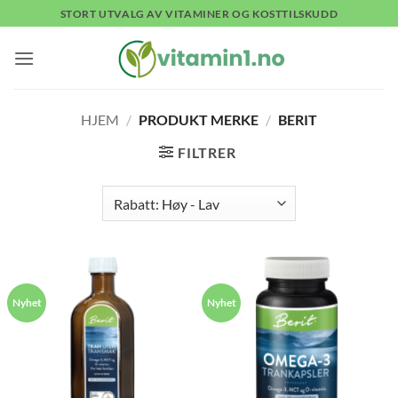
Skip
STORT UTVALG AV VITAMINER OG KOSTTILSKUDD
to
content
HJEM
/
PRODUKT MERKE
/
BERIT
FILTRER