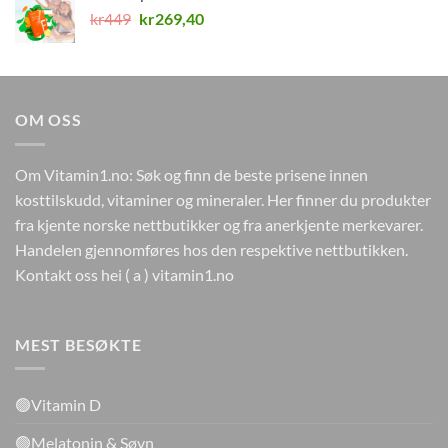
kr224.
kr0.
Opprinnelig
Nåværende
kr
449
kr
269,40
pris
pris
var:
er:
kr449.
kr269,40.
OM OSS
Om Vitamin1.no: Søk og finn de beste prisene innen
kosttilskudd, vitaminer og mineraler. Her finner du produkter
fra kjente norske nettbutikker og fra anerkjente merkevarer.
Handelen gjennomføres hos den respektive nettbutikken.
Kontakt oss hei ( a ) vitamin1.no
MEST BESØKTE
🟢Vitamin D
🟢Melatonin & Søvn