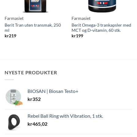
Farmasiet
Farmasiet
Berit Tran uten transmak, 250
Berit Omega-3 trankapsler med
ml
MCT og D-vitamin, 60 stk.
kr
219
kr
199
NYESTE PRODUKTER
BIOSAN | Biosan Testo+
kr
352
Rebel Ball Ring with Vibration, 1 stk.
kr
465,02