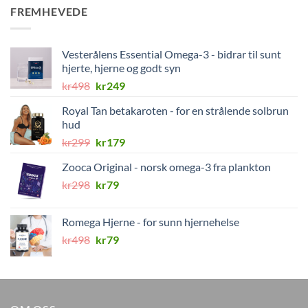
FREMHEVEDE
Vesterålens Essential Omega-3 - bidrar til sunt
hjerte, hjerne og godt syn
Opprinnelig
Nåværende
kr
498
kr
249
pris
pris
Royal Tan betakaroten - for en strålende solbrun
var:
er:
hud
kr498.
kr249.
Opprinnelig
Nåværende
kr
299
kr
179
pris
pris
Zooca Original - norsk omega-3 fra plankton
var:
er:
Opprinnelig
Nåværende
kr
298
kr299.
kr
79
kr179.
pris
pris
var:
er:
Romega Hjerne - for sunn hjernehelse
kr298.
kr79.
Opprinnelig
Nåværende
kr
498
kr
79
pris
pris
var:
er:
kr498.
kr79.