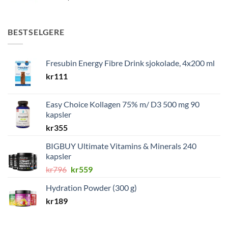
BESTSELGERE
Fresubin Energy Fibre Drink sjokolade, 4x200 ml
kr
111
Easy Choice Kollagen 75% m/ D3 500 mg 90
kapsler
kr
355
BIGBUY Ultimate Vitamins & Minerals 240
kapsler
Opprinnelig
Nåværende
kr
796
kr
559
pris
pris
Hydration Powder (300 g)
var:
er:
kr
189
kr796.
kr559.