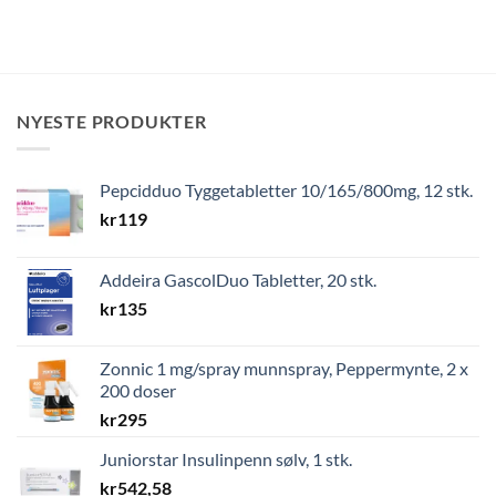
NYESTE PRODUKTER
Pepcidduo Tyggetabletter 10/165/800mg, 12 stk.
kr
119
Addeira GascolDuo Tabletter, 20 stk.
kr
135
Zonnic 1 mg/spray munnspray, Peppermynte, 2 x
200 doser
kr
295
Juniorstar Insulinpenn sølv, 1 stk.
kr
542,58